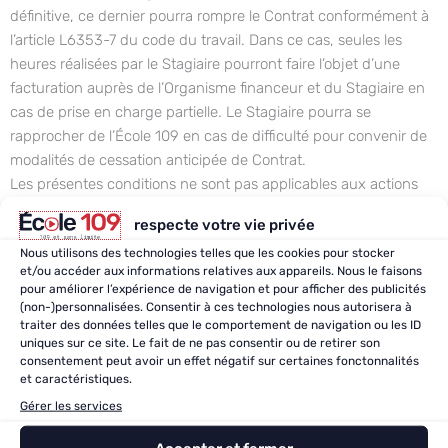
définitive, ce dernier pourra rompre le Contrat conformément à
l’article L6353-7 du code du travail. Dans ce cas, seules les
heures réalisées par le Stagiaire pourront faire l’objet d’une
facturation auprès de l’Organisme financeur et du Stagiaire en
cas de prise en charge partielle. Le Stagiaire pourra se
rapprocher de l’École 109 en cas de difficulté pour convenir de
modalités de cessation anticipée de Contrat.
Les présentes conditions ne sont pas applicables aux actions
de formation choisies au travers de la plateforme «
respecte votre vie privée
moncompteformation » de la Caisse des dépôts et
Nous utilisons des technologies telles que les cookies pour stocker
consignations lesquelles sont régies par les conditions
et/ou accéder aux informations relatives aux appareils. Nous le faisons
générales et les conditions particulières de la plateforme. Les
pour améliorer l’expérience de navigation et pour afficher des publicités
cas de force majeure ainsi que les conditions de résiliation du
(non-)personnalisées. Consentir à ces technologies nous autorisera à
traiter des données telles que le comportement de navigation ou les ID
contrat sont définis à 6.2 l’article des Conditions Générales
uniques sur ce site. Le fait de ne pas consentir ou de retirer son
d’Utilisation, accessibles depuis l’espace personnel «
consentement peut avoir un effet négatif sur certaines fonctonnalités
moncompteformation » du Stagiaire.
et caractéristiques.
Gérer les services
Article 8. Identifiants –