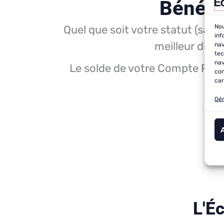
Bénéfic
Quel que soit votre statut (sal
Nou
inf
meilleur dispo
nav
tec
nav
Le solde de votre Compte Pers
con
car
j
Gér
L'É