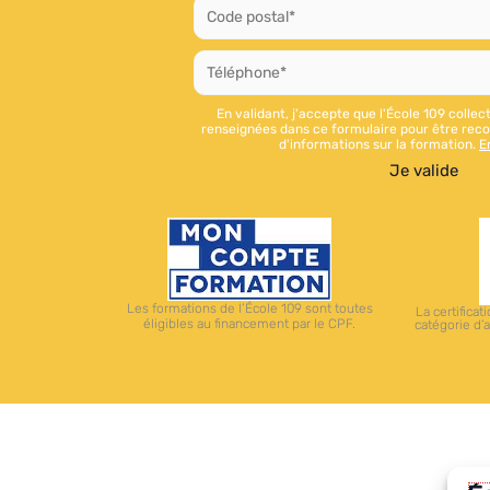
En validant, j'accepte que l'École 109 collec
renseignées dans ce formulaire pour être recon
d'informations sur la formation.
E
Les formations de l’École 109 sont toutes
La certificat
éligibles au financement par le CPF.
catégorie d’a