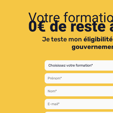
Aller
au
Votre formatio
contenu
0€ de reste 
Je teste mon
éligibilité
gouvernemen