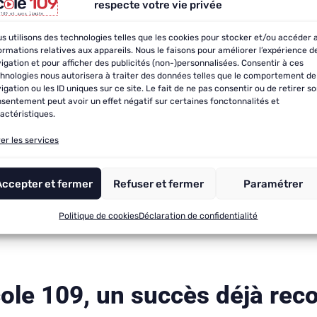
iez d’une prise en charg
respecte votre vie privée
arié, demandeur d’emploi…) nos conseillers v
s utilisons des technologies telles que les cookies pour stocker et/ou accéder 
ormations relatives aux appareils. Nous le faisons pour améliorer l’expérience d
sitif et financer jusqu’à 100% de votre forma
igation et pour afficher des publicités (non-)personnalisées. Consentir à ces
hnologies nous autorisera à traiter des données telles que le comportement de
igation ou les ID uniques sur ce site. Le fait de ne pas consentir ou de retirer s
onnel de Formation (CPF) vous permet de bé
sentement peut avoir un effet négatif sur certaines fonctonnalités et
actéristiques.
usqu’à 100%
en fonction de vos droits acqui
er les services
Je vérifie mon éligibilité
Accepter et fermer
Refuser et fermer
Paramétrer
au dispositif gouvernemental
Politique de cookies
Déclaration de confidentialité
cole 109, un succès déjà rec