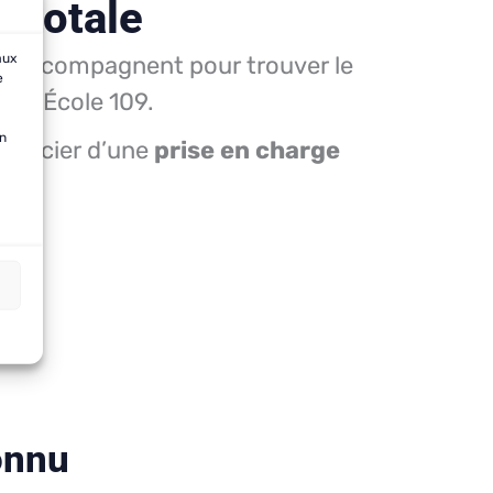
e totale
ous accompagnent pour trouver le
aux
e
tion École 109.
on
néficier d’une
prise en charge
s.
onnu