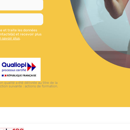
te et traite les données
tacté(e) et recevoir plus
n savoir plus
.
ion qualité a été délivrée au titre de la
ction suivante : actions de formation.