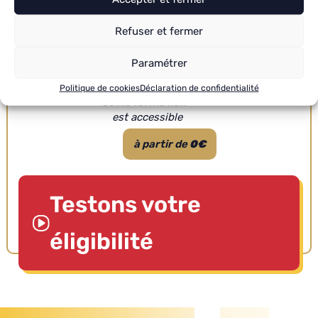
Refuser et fermer
LE SAVIEZ-VOUS ?
Paramétrer
Politique de cookies
Déclaration de confidentialité
Cette formation
est accessible
à partir de
0€
Testons votre
éligibilité