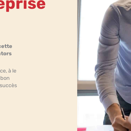
eprise
cette
ntors
e, à le
e bon
n succès