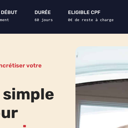
 DÉBUT
DURÉE
ELIGIBLE CPF
ment
60 jours
0€ de reste à charge
ncrétiser votre
n
simple
ur