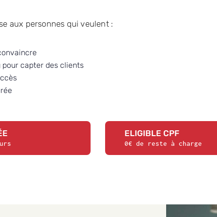
sse aux personnes qui veulent :
convaincre
g
pour capter des clients
uccès
urée
ÉE
ELIGIBLE CPF
urs
0€ de reste à charge