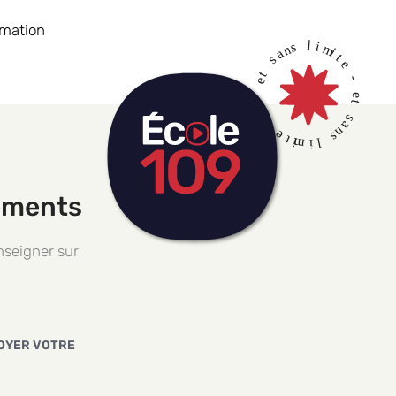
rmation
ements
nseigner sur
.
VOYER VOTRE