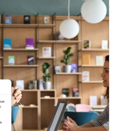
aux
e
on