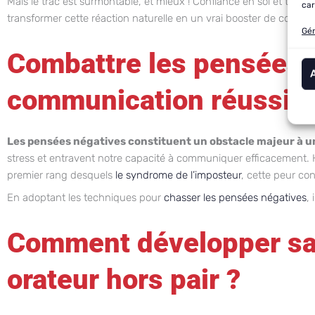
Mais le trac est surmontable, et mieux ! Confiance en soi et trac 
car
transformer cette réaction naturelle en un vrai booster de confian
Gér
Combattre les pensées n
communication réussie
Les pensées négatives constituent un obstacle majeur à une
stress et entravent notre capacité à communiquer efficacement. H
premier rang desquels
le syndrome de l’imposteur
, cette peur c
En adoptant les techniques pour
chasser les pensées négatives
,
Comment développer sa 
orateur hors pair ?