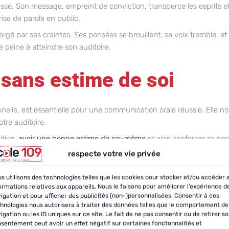
esse. Son message, empreint de conviction, transperce les esprits 
rise de parole en public.
ergé par ses craintes. Ses pensées se brouillent, sa voix tremble, et
 peine à atteindre son auditoire.
 sans estime de soi
nnelle, est essentielle pour une communication orale réussie. Elle
tre auditoire.
itive,
avoir une bonne estime de soi-même
et ainsi renforcer sa con
respecte votre vie privée
eur dopant à la confiance 
s utilisons des technologies telles que les cookies pour stocker et/ou accéder 
ormations relatives aux appareils. Nous le faisons pour améliorer l’expérience d
igation et pour afficher des publicités (non-)personnalisées. Consentir à ces
e prise de parole en public. Transpiration, tremblements, voix trem
hnologies nous autorisera à traiter des données telles que le comportement de
qualité de notre communication.
igation ou les ID uniques sur ce site. Le fait de ne pas consentir ou de retirer s
sentement peut avoir un effet négatif sur certaines fonctonnalités et