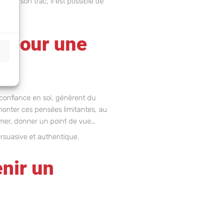
ncre son trac, il est possible de
é pour une
e confiance en soi, génèrent du
monter ces pensées limitantes, au
mer, donner un point de vue…
ersuasive et authentique.
nir un