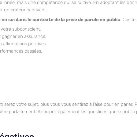
té innée, mais une compétence qui se cultive. En adoptant les bonne
r un orateur captivant.
en soi dans le contexte de la prise de parole en public
. Ces te
s votre subconscient.
et gagner en assurance.
affirmations positives.
performances passées.
.
riserez votre sujet, plus vous vous sentirez à l’aise pour en parler.
naître parfaitement. Anticipez également les questions que le public
négatives