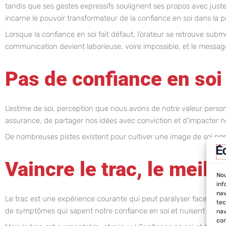
tandis que ses gestes expressifs soulignent ses propos avec just
incarne le pouvoir transformateur de la confiance en soi dans la p
Lorsque la confiance en soi fait défaut, l’orateur se retrouve subm
communication devient laborieuse, voire impossible, et le message
Pas de confiance en soi
L’estime de soi, perception que nous avons de notre valeur perso
assurance, de partager nos idées avec conviction et d’impacter no
De nombreuses pistes existent pour cultiver une image de soi pos
Vaincre le trac, le meill
Nou
inf
nav
Le trac est une expérience courante qui peut paralyser face à un
tec
de symptômes qui sapent notre confiance en soi et nuisent à la 
nav
con