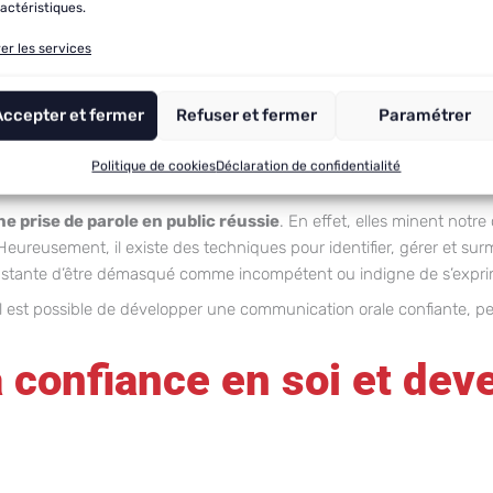
ne sont pas incompatibles. Au contraire, avec ces techniques pour vai
actéristiques.
ce en soi.
er les services
égatives : une nécessit
Accepter et fermer
Refuser et fermer
Paramétrer
Politique de cookies
Déclaration de confidentialité
 prise de parole en public réussie
. En effet, elles minent notr
eureusement, il existe des techniques pour identifier, gérer et sur
onstante d’être démasqué comme incompétent ou indigne de s’expri
 il est possible de développer une communication orale confiante, p
confiance en soi et deve