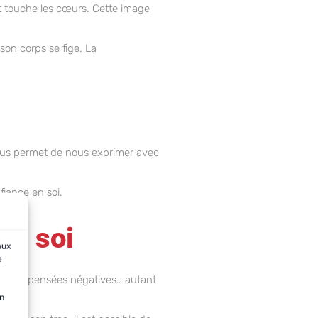
et touche les cœurs. Cette image
 son corps se fige. La
 nous permet de nous exprimer avec
fiance en soi.
en soi
aux
e
blante, pensées négatives… autant
on